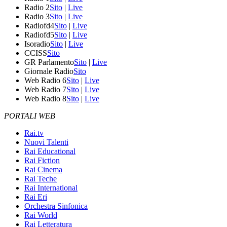
Radio 2
Sito
|
Live
Radio 3
Sito
|
Live
Radiofd4
Sito
|
Live
Radiofd5
Sito
|
Live
Isoradio
Sito
|
Live
CCISS
Sito
GR Parlamento
Sito
|
Live
Giornale Radio
Sito
Web Radio 6
Sito
|
Live
Web Radio 7
Sito
|
Live
Web Radio 8
Sito
|
Live
PORTALI WEB
Rai.tv
Nuovi Talenti
Rai Educational
Rai Fiction
Rai Cinema
Rai Teche
Rai International
Rai Eri
Orchestra Sinfonica
Rai World
Rai Letteratura