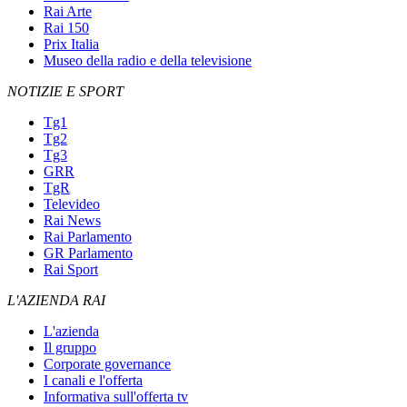
Rai Arte
Rai 150
Prix Italia
Museo della radio e della televisione
NOTIZIE E SPORT
Tg1
Tg2
Tg3
GRR
TgR
Televideo
Rai News
Rai Parlamento
GR Parlamento
Rai Sport
L'AZIENDA RAI
L'azienda
Il gruppo
Corporate governance
I canali e l'offerta
Informativa sull'offerta tv