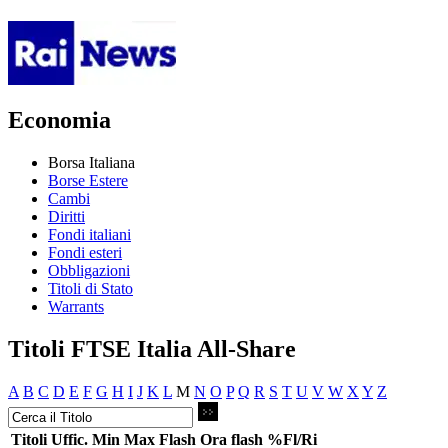
Economia
Borsa Italiana
Borse Estere
Cambi
Diritti
Fondi italiani
Fondi esteri
Obbligazioni
Titoli di Stato
Warrants
Titoli FTSE Italia All-Share
A
B
C
D
E
F
G
H
I
J
K
L
M
N
O
P
Q
R
S
T
U
V
W
X
Y
Z
Titoli
Uffic.
Min
Max
Flash
Ora flash
%Fl/Ri