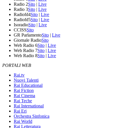
Radio 2
Sito
|
Live
Radio 3
Sito
|
Live
Radiofd4
Sito
|
Live
Radiofd5
Sito
|
Live
Isoradio
Sito
|
Live
CCISS
Sito
GR Parlamento
Sito
|
Live
Giornale Radio
Sito
Web Radio 6
Sito
|
Live
Web Radio 7
Sito
|
Live
Web Radio 8
Sito
|
Live
PORTALI WEB
Rai.tv
Nuovi Talenti
Rai Educational
Rai Fiction
Rai Cinema
Rai Teche
Rai International
Rai Eri
Orchestra Sinfonica
Rai World
Rai Letteratura