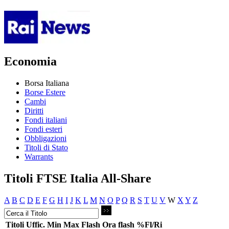
Economia
Borsa Italiana
Borse Estere
Cambi
Diritti
Fondi italiani
Fondi esteri
Obbligazioni
Titoli di Stato
Warrants
Titoli FTSE Italia All-Share
A
B
C
D
E
F
G
H
I
J
K
L
M
N
O
P
Q
R
S
T
U
V
W
X
Y
Z
Titoli
Uffic.
Min
Max
Flash
Ora flash
%Fl/Ri