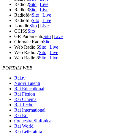
Radio 2
Sito
|
Live
Radio 3
Sito
|
Live
Radiofd4
Sito
|
Live
Radiofd5
Sito
|
Live
Isoradio
Sito
|
Live
CCISS
Sito
GR Parlamento
Sito
|
Live
Giornale Radio
Sito
Web Radio 6
Sito
|
Live
Web Radio 7
Sito
|
Live
Web Radio 8
Sito
|
Live
PORTALI WEB
Rai.tv
Nuovi Talenti
Rai Educational
Rai Fiction
Rai Cinema
Rai Teche
Rai International
Rai Eri
Orchestra Sinfonica
Rai World
Rai Letteratura