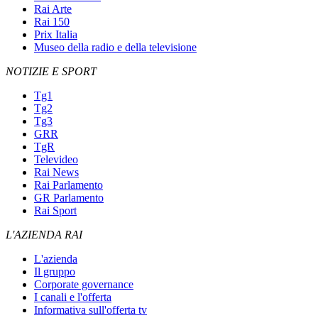
Rai Arte
Rai 150
Prix Italia
Museo della radio e della televisione
NOTIZIE E SPORT
Tg1
Tg2
Tg3
GRR
TgR
Televideo
Rai News
Rai Parlamento
GR Parlamento
Rai Sport
L'AZIENDA RAI
L'azienda
Il gruppo
Corporate governance
I canali e l'offerta
Informativa sull'offerta tv