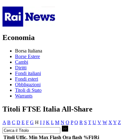
Economia
Borsa Italiana
Borse Estere
Cambi
Diritti
Fondi italiani
Fondi esteri
Obbligazioni
Titoli di Stato
Warrants
Titoli FTSE Italia All-Share
A
B
C
D
E
F
G
H
I
J
K
L
M
N
O
P
Q
R
S
T
U
V
W
X
Y
Z
Titoli
Uffic.
Min
Max
Flash
Ora flash
%Fl/Ri