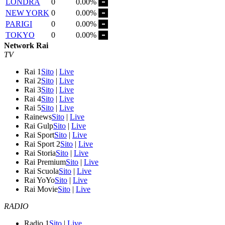
LONDRA
0
0.00%
NEW YORK
0
0.00%
PARIGI
0
0.00%
TOKYO
0
0.00%
Network Rai
TV
Rai 1
Sito
|
Live
Rai 2
Sito
|
Live
Rai 3
Sito
|
Live
Rai 4
Sito
|
Live
Rai 5
Sito
|
Live
Rainews
Sito
|
Live
Rai Gulp
Sito
|
Live
Rai Sport
Sito
|
Live
Rai Sport 2
Sito
|
Live
Rai Storia
Sito
|
Live
Rai Premium
Sito
|
Live
Rai Scuola
Sito
|
Live
Rai YoYo
Sito
|
Live
Rai Movie
Sito
|
Live
RADIO
Radio 1
Sito
|
Live