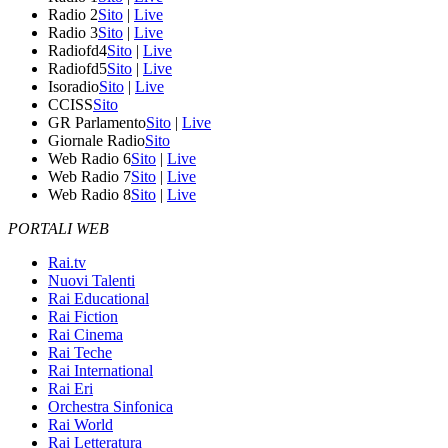
Radio 2
Sito
|
Live
Radio 3
Sito
|
Live
Radiofd4
Sito
|
Live
Radiofd5
Sito
|
Live
Isoradio
Sito
|
Live
CCISS
Sito
GR Parlamento
Sito
|
Live
Giornale Radio
Sito
Web Radio 6
Sito
|
Live
Web Radio 7
Sito
|
Live
Web Radio 8
Sito
|
Live
PORTALI WEB
Rai.tv
Nuovi Talenti
Rai Educational
Rai Fiction
Rai Cinema
Rai Teche
Rai International
Rai Eri
Orchestra Sinfonica
Rai World
Rai Letteratura