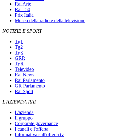
Rai Arte
Rai 150
Prix Italia
Museo della radio e della televisione
NOTIZIE E SPORT
Tg1
Tg2
Tg3
GRR
TgR
Televideo
Rai News
Rai Parlamento
GR Parlamento
Rai Sport
L'AZIENDA RAI
L'azienda
Il gruppo
Corporate governance
I canali e l'offerta
Informativa sull'offerta tv