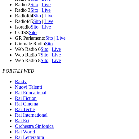
Radio 2
Sito
|
Live
Radio 3
Sito
|
Live
Radiofd4
Sito
|
Live
Radiofd5
Sito
|
Live
Isoradio
Sito
|
Live
CCISS
Sito
GR Parlamento
Sito
|
Live
Giornale Radio
Sito
Web Radio 6
Sito
|
Live
Web Radio 7
Sito
|
Live
Web Radio 8
Sito
|
Live
PORTALI WEB
Rai.tv
Nuovi Talenti
Rai Educational
Rai Fiction
Rai Cinema
Rai Teche
Rai International
Rai Eri
Orchestra Sinfonica
Rai World
Rai Letteratura