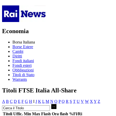
Economia
Borsa Italiana
Borse Estere
Cambi
Diritti
Fondi italiani
Fondi esteri
Obbligazioni
Titoli di Stato
Warrants
Titoli FTSE Italia All-Share
A
B
C
D
E
F
G
H
I
J
K
L
M
N
O
P
Q
R
S
T
U
V
W
X
Y
Z
Titoli
Uffic.
Min
Max
Flash
Ora flash
%Fl/Ri