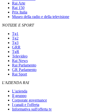
Rai Arte
Rai 150
Prix Italia
Museo della radio e della televisione
NOTIZIE E SPORT
Tg1
Tg2
Tg3
GRR
TgR
Televideo
Rai News
Rai Parlamento
GR Parlamento
Rai Sport
L'AZIENDA RAI
L'azienda
Il gruppo
Corporate governance
I canali e l'offerta
Informativa sull'offerta tv