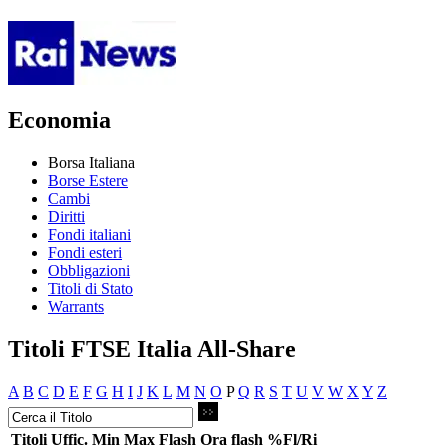
Economia
Borsa Italiana
Borse Estere
Cambi
Diritti
Fondi italiani
Fondi esteri
Obbligazioni
Titoli di Stato
Warrants
Titoli FTSE Italia All-Share
A
B
C
D
E
F
G
H
I
J
K
L
M
N
O
P
Q
R
S
T
U
V
W
X
Y
Z
Titoli
Uffic.
Min
Max
Flash
Ora flash
%Fl/Ri