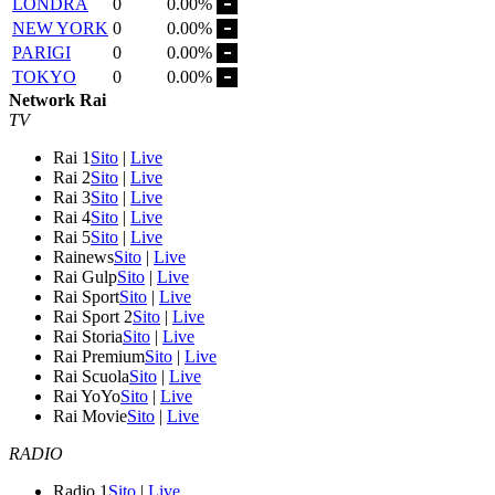
LONDRA
0
0.00%
NEW YORK
0
0.00%
PARIGI
0
0.00%
TOKYO
0
0.00%
Network Rai
TV
Rai 1
Sito
|
Live
Rai 2
Sito
|
Live
Rai 3
Sito
|
Live
Rai 4
Sito
|
Live
Rai 5
Sito
|
Live
Rainews
Sito
|
Live
Rai Gulp
Sito
|
Live
Rai Sport
Sito
|
Live
Rai Sport 2
Sito
|
Live
Rai Storia
Sito
|
Live
Rai Premium
Sito
|
Live
Rai Scuola
Sito
|
Live
Rai YoYo
Sito
|
Live
Rai Movie
Sito
|
Live
RADIO
Radio 1
Sito
|
Live