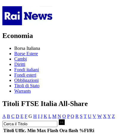
Economia
Borsa Italiana
Borse Estere
Cambi
Diritti
Fondi italiani
Fondi esteri
Obbligazioni
Titoli di Stato
Warrants
Titoli FTSE Italia All-Share
A
B
C
D
E
F
G
H
I
J
K
L
M
N
O
P
Q
R
S
T
U
V
W
X
Y
Z
Titoli
Uffic.
Min
Max
Flash
Ora flash
%Fl/Ri