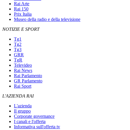
Rai Arte
Rai 150
Prix Italia
Museo della radio e della televisione
NOTIZIE E SPORT
Tg1
Tg2
Tg3
GRR
TgR
Televideo
Rai News
Rai Parlamento
GR Parlamento
Rai Sport
L'AZIENDA RAI
L'azienda
Il gruppo
Corporate governance
I canali e l'offerta
Informativa sull'offerta tv