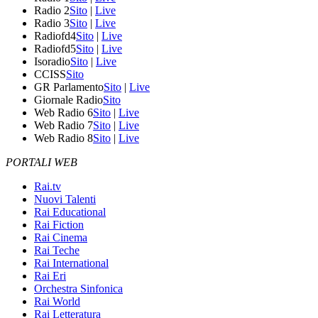
Radio 2
Sito
|
Live
Radio 3
Sito
|
Live
Radiofd4
Sito
|
Live
Radiofd5
Sito
|
Live
Isoradio
Sito
|
Live
CCISS
Sito
GR Parlamento
Sito
|
Live
Giornale Radio
Sito
Web Radio 6
Sito
|
Live
Web Radio 7
Sito
|
Live
Web Radio 8
Sito
|
Live
PORTALI WEB
Rai.tv
Nuovi Talenti
Rai Educational
Rai Fiction
Rai Cinema
Rai Teche
Rai International
Rai Eri
Orchestra Sinfonica
Rai World
Rai Letteratura