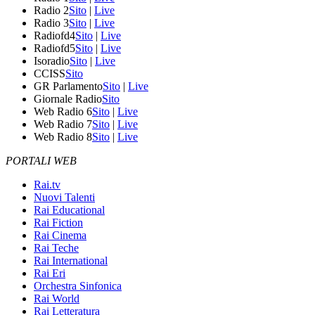
Radio 2
Sito
|
Live
Radio 3
Sito
|
Live
Radiofd4
Sito
|
Live
Radiofd5
Sito
|
Live
Isoradio
Sito
|
Live
CCISS
Sito
GR Parlamento
Sito
|
Live
Giornale Radio
Sito
Web Radio 6
Sito
|
Live
Web Radio 7
Sito
|
Live
Web Radio 8
Sito
|
Live
PORTALI WEB
Rai.tv
Nuovi Talenti
Rai Educational
Rai Fiction
Rai Cinema
Rai Teche
Rai International
Rai Eri
Orchestra Sinfonica
Rai World
Rai Letteratura