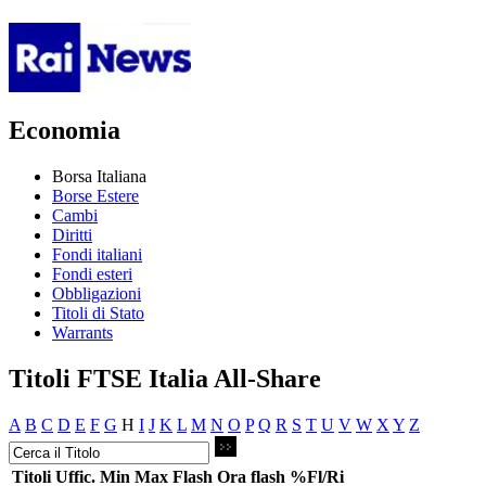
Economia
Borsa Italiana
Borse Estere
Cambi
Diritti
Fondi italiani
Fondi esteri
Obbligazioni
Titoli di Stato
Warrants
Titoli FTSE Italia All-Share
A
B
C
D
E
F
G
H
I
J
K
L
M
N
O
P
Q
R
S
T
U
V
W
X
Y
Z
Titoli
Uffic.
Min
Max
Flash
Ora flash
%Fl/Ri