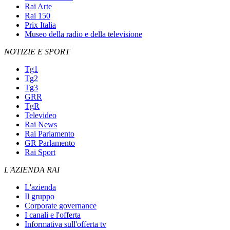
Rai Arte
Rai 150
Prix Italia
Museo della radio e della televisione
NOTIZIE E SPORT
Tg1
Tg2
Tg3
GRR
TgR
Televideo
Rai News
Rai Parlamento
GR Parlamento
Rai Sport
L'AZIENDA RAI
L'azienda
Il gruppo
Corporate governance
I canali e l'offerta
Informativa sull'offerta tv