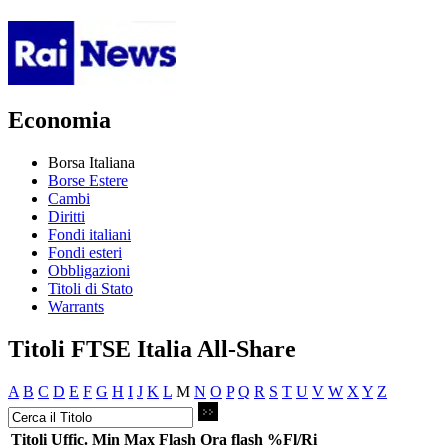
Economia
Borsa Italiana
Borse Estere
Cambi
Diritti
Fondi italiani
Fondi esteri
Obbligazioni
Titoli di Stato
Warrants
Titoli FTSE Italia All-Share
A
B
C
D
E
F
G
H
I
J
K
L
M
N
O
P
Q
R
S
T
U
V
W
X
Y
Z
Titoli
Uffic.
Min
Max
Flash
Ora flash
%Fl/Ri