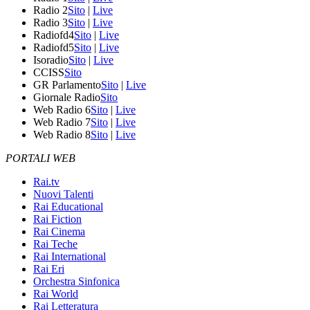
Radio 2
Sito
|
Live
Radio 3
Sito
|
Live
Radiofd4
Sito
|
Live
Radiofd5
Sito
|
Live
Isoradio
Sito
|
Live
CCISS
Sito
GR Parlamento
Sito
|
Live
Giornale Radio
Sito
Web Radio 6
Sito
|
Live
Web Radio 7
Sito
|
Live
Web Radio 8
Sito
|
Live
PORTALI WEB
Rai.tv
Nuovi Talenti
Rai Educational
Rai Fiction
Rai Cinema
Rai Teche
Rai International
Rai Eri
Orchestra Sinfonica
Rai World
Rai Letteratura