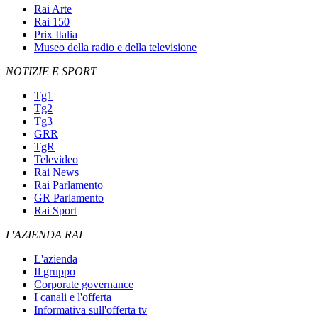
Rai Arte
Rai 150
Prix Italia
Museo della radio e della televisione
NOTIZIE E SPORT
Tg1
Tg2
Tg3
GRR
TgR
Televideo
Rai News
Rai Parlamento
GR Parlamento
Rai Sport
L'AZIENDA RAI
L'azienda
Il gruppo
Corporate governance
I canali e l'offerta
Informativa sull'offerta tv