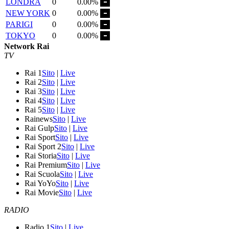
LONDRA
0
0.00%
NEW YORK
0
0.00%
PARIGI
0
0.00%
TOKYO
0
0.00%
Network Rai
TV
Rai 1
Sito
|
Live
Rai 2
Sito
|
Live
Rai 3
Sito
|
Live
Rai 4
Sito
|
Live
Rai 5
Sito
|
Live
Rainews
Sito
|
Live
Rai Gulp
Sito
|
Live
Rai Sport
Sito
|
Live
Rai Sport 2
Sito
|
Live
Rai Storia
Sito
|
Live
Rai Premium
Sito
|
Live
Rai Scuola
Sito
|
Live
Rai YoYo
Sito
|
Live
Rai Movie
Sito
|
Live
RADIO
Radio 1
Sito
|
Live