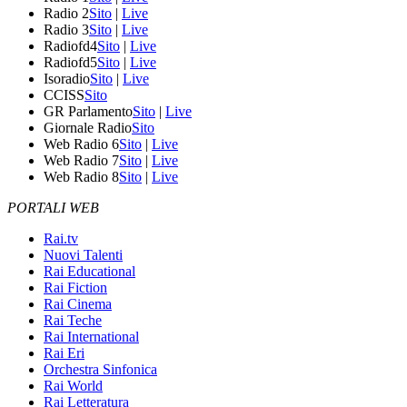
Radio 2
Sito
|
Live
Radio 3
Sito
|
Live
Radiofd4
Sito
|
Live
Radiofd5
Sito
|
Live
Isoradio
Sito
|
Live
CCISS
Sito
GR Parlamento
Sito
|
Live
Giornale Radio
Sito
Web Radio 6
Sito
|
Live
Web Radio 7
Sito
|
Live
Web Radio 8
Sito
|
Live
PORTALI WEB
Rai.tv
Nuovi Talenti
Rai Educational
Rai Fiction
Rai Cinema
Rai Teche
Rai International
Rai Eri
Orchestra Sinfonica
Rai World
Rai Letteratura