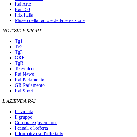
Rai Arte
Rai 150
Prix Italia
Museo della radio e della televisione
NOTIZIE E SPORT
Tg1
Tg2
Tg3
GRR
TgR
Televideo
Rai News
Rai Parlamento
GR Parlamento
Rai Sport
L'AZIENDA RAI
L'azienda
Il gruppo
Corporate governance
I canali e l'offerta
Informativa sull'offerta tv