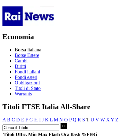
Economia
Borsa Italiana
Borse Estere
Cambi
Diritti
Fondi italiani
Fondi esteri
Obbligazioni
Titoli di Stato
Warrants
Titoli FTSE Italia All-Share
A
B
C
D
E
F
G
H
I
J
K
L
M
N
O
P
Q
R
S
T
U
V
W
X
Y
Z
Titoli
Uffic.
Min
Max
Flash
Ora flash
%Fl/Ri