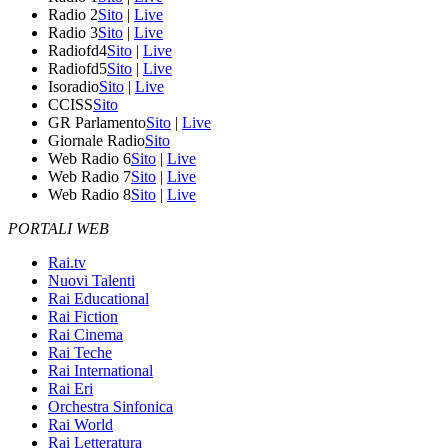
Radio 2
Sito
|
Live
Radio 3
Sito
|
Live
Radiofd4
Sito
|
Live
Radiofd5
Sito
|
Live
Isoradio
Sito
|
Live
CCISS
Sito
GR Parlamento
Sito
|
Live
Giornale Radio
Sito
Web Radio 6
Sito
|
Live
Web Radio 7
Sito
|
Live
Web Radio 8
Sito
|
Live
PORTALI WEB
Rai.tv
Nuovi Talenti
Rai Educational
Rai Fiction
Rai Cinema
Rai Teche
Rai International
Rai Eri
Orchestra Sinfonica
Rai World
Rai Letteratura