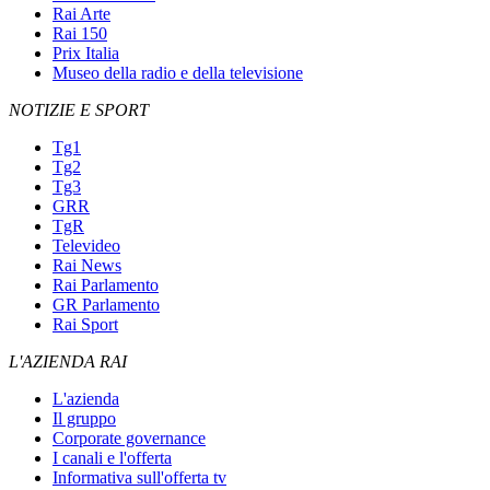
Rai Arte
Rai 150
Prix Italia
Museo della radio e della televisione
NOTIZIE E SPORT
Tg1
Tg2
Tg3
GRR
TgR
Televideo
Rai News
Rai Parlamento
GR Parlamento
Rai Sport
L'AZIENDA RAI
L'azienda
Il gruppo
Corporate governance
I canali e l'offerta
Informativa sull'offerta tv