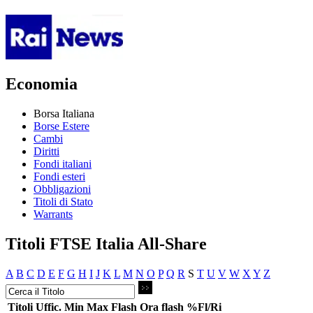
Economia
Borsa Italiana
Borse Estere
Cambi
Diritti
Fondi italiani
Fondi esteri
Obbligazioni
Titoli di Stato
Warrants
Titoli FTSE Italia All-Share
A
B
C
D
E
F
G
H
I
J
K
L
M
N
O
P
Q
R
S
T
U
V
W
X
Y
Z
Titoli
Uffic.
Min
Max
Flash
Ora flash
%Fl/Ri