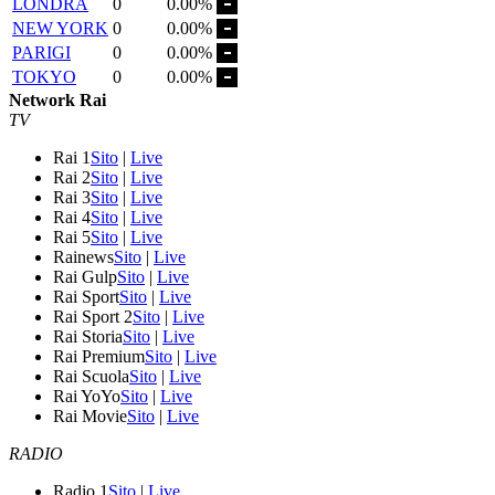
LONDRA
0
0.00%
NEW YORK
0
0.00%
PARIGI
0
0.00%
TOKYO
0
0.00%
Network Rai
TV
Rai 1
Sito
|
Live
Rai 2
Sito
|
Live
Rai 3
Sito
|
Live
Rai 4
Sito
|
Live
Rai 5
Sito
|
Live
Rainews
Sito
|
Live
Rai Gulp
Sito
|
Live
Rai Sport
Sito
|
Live
Rai Sport 2
Sito
|
Live
Rai Storia
Sito
|
Live
Rai Premium
Sito
|
Live
Rai Scuola
Sito
|
Live
Rai YoYo
Sito
|
Live
Rai Movie
Sito
|
Live
RADIO
Radio 1
Sito
|
Live