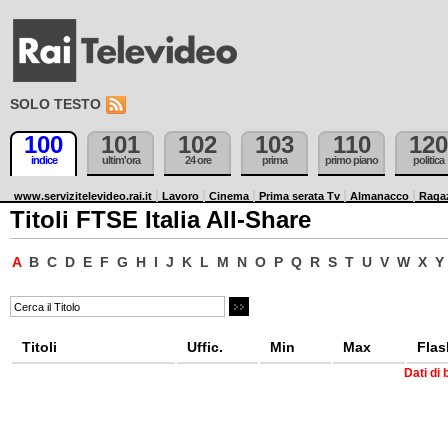
SOLO TESTO
100
101
102
103
110
120
indice
ultim'ora
24 ore
prima
primo piano
politica
www.servizitelevideo.rai.it
Lavoro
Cinema
Prima serata Tv
Almanacco
Raga
Titoli FTSE Italia All-Share
A
B
C
D
E
F
G
H
I
J
K
L
M
N
O
P
Q
R
S
T
U
V
W
X
Y
Titoli
Uffic.
Min
Max
Flas
Dati di 