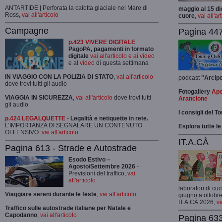
ANTARTIDE | Perforata la calotta glaciale nel Mare di
maggio al 15 di
Ross,
vai all'articolo
cuore
,
vai all'ar
Campagne
Pagina 447
p.423 VIVERE DIGITALE
PagoPA, pagamenti in formato
digitale
vai all'articolo e ai video
e al
video
di questa settimana
IN VIAGGIO CON LA POLIZIA DI STATO
,
vai all'articolo
podcast
"Arcip
dove trovi tutti gli audio
Fotogallery
Ape
VIAGGIA IN SICUREZZA
,
vai all'articolo
dove trovi tutti
Arancione
gli audio
I consigli del T
p.424 LEGALQUETTE
-
Legalità e netiquette in rete.
L’IMPORTANZA DI SEGNALARE UN CONTENUTO
Esplora tutte le
OFFENSIVO
vai all'articolo
IT.A.CÀ
Pagina 613 - Strade e Autostrade
Esodo Estivo –
Agosto/Settembre 2026
-
Previsioni del traffico,
vai
all'articolo
laboratori di cuc
Viaggiare sereni durante le feste
,
vai all'articolo
giugno a ottobre
IT.A.CÀ 2026,
va
Traffico sulle autostrade italiane per Natale e
Capodanno
,
vai all'articolo
Pagina 633