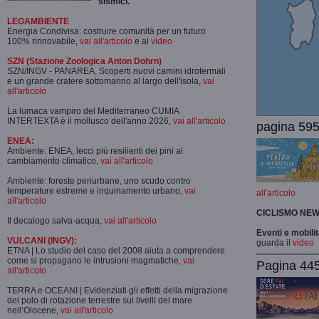
sismici.
LEGAMBIENTE
Energia Condivisa: costruire comunità per un futuro
100% rinnovabile,
vai all'articolo
e al
video
SZN (Stazione Zoologica Anton Dohrn)
SZN/INGV - PANAREA, Scoperti nuovi camini idrotermali
e un grande cratere sottomarino al largo dell'isola,
vai
all'articolo
La lumaca vampiro del Mediterraneo CUMIA
INTERTEXTA è il mollusco dell'anno 2026,
vai all'articolo
pagina 595
ENEA:
Ambiente: ENEA, lecci più resilienti dei pini al
cambiamento climatico,
vai all'articolo
Ambiente: foreste periurbane, uno scudo contro
temperature estreme e inquinamento urbano,
vai
all'articolo
all'articolo
CICLISMO
NEW
Il decalogo salva-acqua,
vai all'articolo
Eventi e mobili
VULCANI (INGV):
guarda il
video
ETNA | Lo studio del caso del 2008 aiuta a comprendere
come si propagano le intrusioni magmatiche,
vai
Pagina 445-
all'articolo
TERRA e OCEANI | Evidenziati gli effetti della migrazione
del polo di rotazione terrestre sui livelli del mare
nell’Olocene,
vai all'articolo