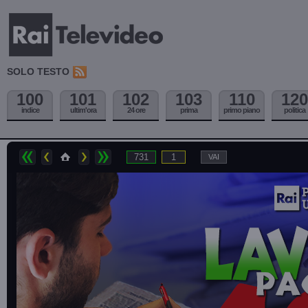
SOLO TESTO
100
101
102
103
110
120
indice
ultim'ora
24 ore
prima
primo piano
politica