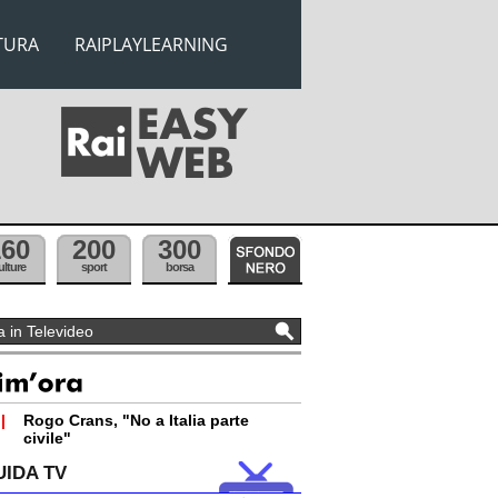
TURA
RAIPLAYLEARNING
160
200
300
ulture
sport
borsa
|
Rogo Crans, "No a Italia parte
civile"
UIDA TV