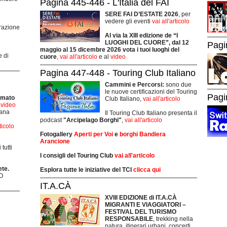
Pagina 445-446 - L'Italia del FAI
SERE FAI D’ESTATE 2026
, per
vedere gli eventi
vai all'articolo
grazione
Al via la XIII edizione de “I
LUOGHI DEL CUORE”, dal 12
Pagi
maggio al 15 dicembre 2026 vota i tuoi luoghi del
e di
cuore
,
vai all'articolo
e al
video
Pagina 447-448 - Touring Club Italiano
Cammini e Percorsi:
sono due
le nuove certificazioni del Touring
Pagi
rmato
Club Italiano,
vai all'articolo
i video
mana
Il Touring Club Italiano presenta il
podcast
"Arcipelago Borghi"
,
vai all'articolo
rticolo
Fotogallery
Aperti per Voi
e
borghi Bandiera
Arancione
tutti
I consigli del Touring Club
vai all'articolo
ete.
Esplora tutte le iniziative del TCI
clicca qui
O
IT.A.CÀ
XVIII EDIZIONE di IT.A.CÀ
MIGRANTI E VIAGGIATORI –
FESTIVAL DEL TURISMO
RESPONSABILE
, trekking nella
natura, itinerari urbani, concerti,