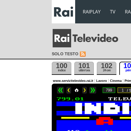
RAIPLAY
TV
RA
SOLO TESTO
100
101
102
10
indice
ultim'ora
24 ore
pri
www.servizitelevideo.rai.it
Lavoro
Cinema
Prim
/ 