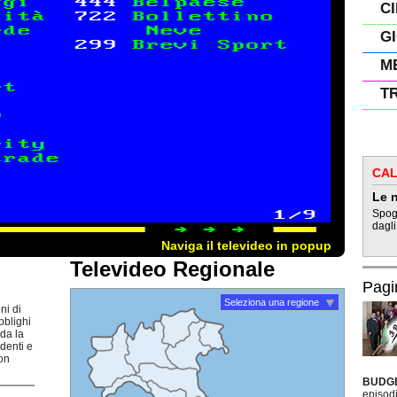
C
G
M
T
CAL
Le n
Spogl
dagli
Naviga il televideo in popup
Televideo Regionale
Pagi
Seleziona una regione
ni di
bblighi
rda la
udenti e
non
BUDG
episodi