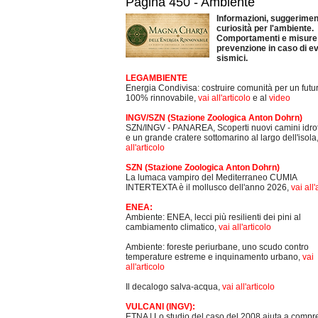
Pagina 450 - Ambiente
Informazioni, suggeriment
curiosità per l'ambiente.
Comportamenti e misure 
prevenzione in caso di ev
sismici.
LEGAMBIENTE
Energia Condivisa: costruire comunità per un futu
100% rinnovabile,
vai all'articolo
e al
video
INGV/SZN (Stazione Zoologica Anton Dohrn)
SZN/INGV - PANAREA, Scoperti nuovi camini idro
e un grande cratere sottomarino al largo dell'isola
all'articolo
SZN (Stazione Zoologica Anton Dohrn)
La lumaca vampiro del Mediterraneo CUMIA
INTERTEXTA è il mollusco dell'anno 2026,
vai all'
ENEA:
Ambiente: ENEA, lecci più resilienti dei pini al
cambiamento climatico,
vai all'articolo
Ambiente: foreste periurbane, uno scudo contro
temperature estreme e inquinamento urbano,
vai
all'articolo
Il decalogo salva-acqua,
vai all'articolo
VULCANI (INGV):
ETNA | Lo studio del caso del 2008 aiuta a comp