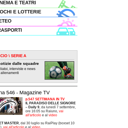
INEMA E TEATRI
IOCHI E LOTTERIE
ETEO
RASPORTI
CIO \ SERIE A
otizie dalle squadre
iatoi, interviste e news
 allenamenti
na 546 - Magazine TV
p.547 SETTIMANA IN TV
IL PARADISO DELLE SIGNORE
– Daily 9
, da lunedì 7 settembre,
ore 16:05 su Raiuno,
vai
all'articolo
e al
video
ET MASTER
, dal 30 luglio su RaiPlay (boxset 10
),
vai all'articolo
e al
video