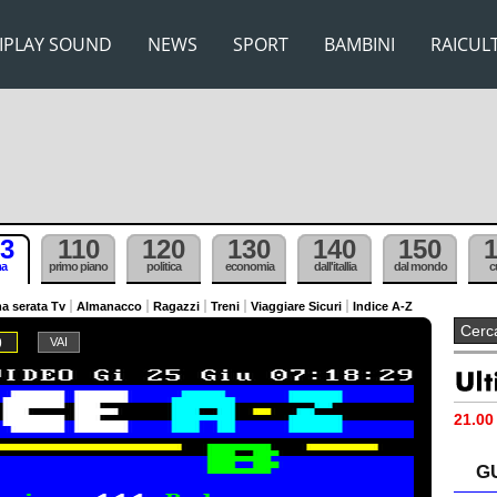
IPLAY SOUND
NEWS
SPORT
BAMBINI
RAICUL
3
110
120
130
140
150
ma
primo piano
politica
economia
dall'itallia
dal mondo
c
a serata Tv
Almanacco
Ragazzi
Treni
Viaggiare Sicuri
Indice A-Z
9
21.00 
G