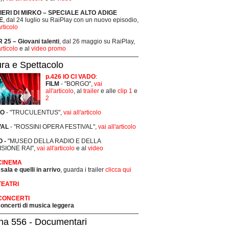
TIERI DI MIRKO – SPECIALE ALTO ADIGE
E
, dal 24 luglio su RaiPlay con un nuovo episodio,
articolo
25 – Giovani talenti
, dal 26 maggio su RaiPlay,
articolo
e al
video promo
ura e Spettacolo
p.426 IO CI VADO
:
FILM
- "BORGO",
vai
all'articolo
, al
trailer
e alle
clip 1
e
2
RO
- "TRUCULENTUS",
vai all'articolo
VAL
- "ROSSINI OPERA FESTIVAL",
vai all'articolo
 -
"MUSEO DELLA RADIO E DELLA
ISIONE RAI",
vai all'articolo
e al
video
 CINEMA
 sala e quelli in arrivo
, guarda i trailer
clicca qui
TEATRI
 CONCERTI
 concerti di musica leggera
na 556 - Documentari