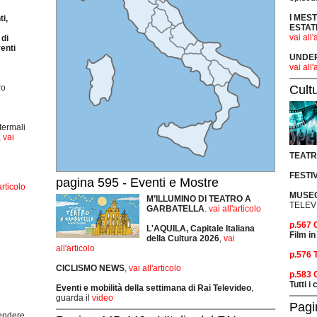
I MES
i,
ESTAT
vai all'
di
enti
UNDER 
vai all'
Cult
ro
termali
,
vai
TEAT
FESTI
pagina 595 - Eventi e Mostre
articolo
MUSEO
M’ILLUMINO DI TEATRO A
TELEV
GARBATELLA
.
vai all'articolo
p.567
L'AQUILA, Capitale Italiana
Film in
della Cultura 2026
,
vai
all'articolo
p.576 
CICLISMO
NEWS
,
vai all'articolo
p.583
Tutti i
Eventi e mobilità della settimana di Rai Televideo
,
guarda il
video
Pagi
rendere