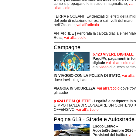
come si propagano le intrusioni magmatiche,
vai
all'articolo
TERRA e OCEANI | Evidenziati gli effetti della mi
del polo di rotazione terrestre sui livelli del mare
nell’Olocene,
vai all'articolo
ANTARTIDE | Perforata la calotta glaciale nel Mar
Ross,
vai all'articolo
Campagne
p.423 VIVERE DIGITALE
PagoPA, pagamenti in fo
digitale
vai all'articolo e a
e al
video
di questa setti
IN VIAGGIO CON LA POLIZIA DI STATO
,
vai all'a
dove trovi tutti gli audio
VIAGGIA IN SICUREZZA
,
vai all'articolo
dove trovi 
gli audio
p.424 LEGALQUETTE
-
Legalità e netiquette in r
L’IMPORTANZA DI SEGNALARE UN CONTENUT
OFFENSIVO
vai all'articolo
Pagina 613 - Strade e Autostrade
Esodo Estivo –
Agosto/Settembre 2026
-
Previsioni del traffico,
vai