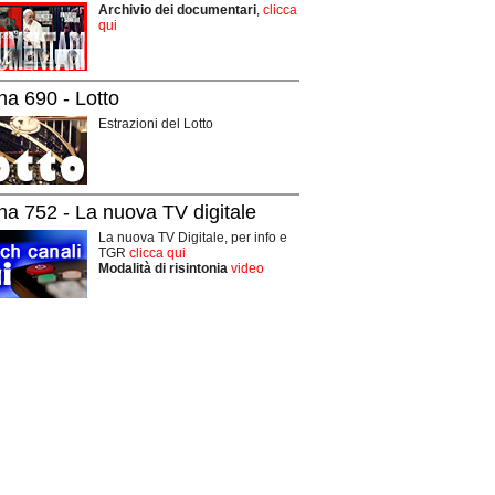
Archivio dei documentari
,
clicca
qui
na 690 - Lotto
Estrazioni del Lotto
na 752 - La nuova TV digitale
La nuova TV Digitale, per info e
TGR
clicca qui
Modalità di risintonia
video