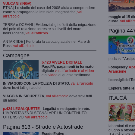
VULCANI (INGV):
ETNA | Lo studio del caso del 2008 aiuta a comprendere
come si propagano le intrusioni magmatiche,
vai
all'articolo
maggio al 15 di
cuore
,
vai all'ar
TERRA e OCEANI | Evidenziati gli effetti della migrazione
del polo di rotazione terrestre sui livelli del mare
Pagina 447
nell’Olocene,
vai all'articolo
ANTARTIDE | Perforata la calotta glaciale nel Mare di
Ross,
vai all'articolo
Campagne
podcast
"Arcip
p.423 VIVERE DIGITALE
PagoPA, pagamenti in formato
Fotogallery
Ape
digitale
vai all'articolo e ai video
Arancione
e al
video
di questa settimana
I consigli del T
IN VIAGGIO CON LA POLIZIA DI STATO
,
vai all'articolo
dove trovi tutti gli audio
Esplora tutte le
VIAGGIA IN SICUREZZA
,
vai all'articolo
dove trovi tutti
IT.A.CÀ
gli audio
p.424 LEGALQUETTE
-
Legalità e netiquette in rete.
L’IMPORTANZA DI SEGNALARE UN CONTENUTO
OFFENSIVO
vai all'articolo
Pagina 613 - Strade e Autostrade
laboratori di cuc
giugno a ottobre
Esodo Estivo –
IT.A.CÀ 2026,
va