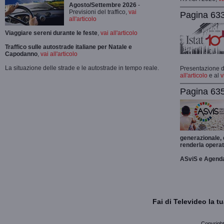
Agosto/Settembre 2026
-
Previsioni del traffico,
vai
Pagina 633
all'articolo
Viaggiare sereni durante le feste
,
vai all'articolo
Traffico sulle autostrade italiane per Natale e
Capodanno
,
vai all'articolo
La situazione delle strade e le autostrade in tempo reale.
Presentazione de
all'articolo
e al
v
Pagina 635
generazionale,
renderla operat
ASviS e Agend
Fai di Televideo la 
Copyright 