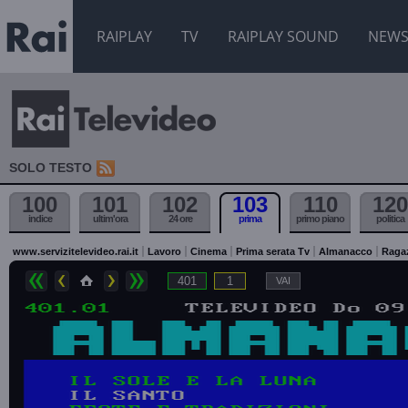
RAIPLAY
TV
RAIPLAY SOUND
NEW
SOLO TESTO
100
101
102
103
110
120
indice
ultim'ora
24 ore
prima
primo piano
politica
www.servizitelevideo.rai.it
Lavoro
Cinema
Prima serata Tv
Almanacco
Raga