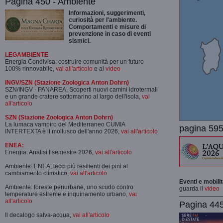
Pagina 450 - Ambiente
Informazioni, suggerimenti,
curiosità per l'ambiente.
Comportamenti e misure di
prevenzione in caso di eventi
sismici.
LEGAMBIENTE
Energia Condivisa: costruire comunità per un futuro
100% rinnovabile,
vai all'articolo
e al
video
INGV/SZN (Stazione Zoologica Anton Dohrn)
SZN/INGV - PANAREA, Scoperti nuovi camini idrotermali
e un grande cratere sottomarino al largo dell'isola,
vai
all'articolo
SZN (Stazione Zoologica Anton Dohrn)
La lumaca vampiro del Mediterraneo CUMIA
pagina 595
INTERTEXTA è il mollusco dell'anno 2026,
vai all'articolo
ENEA:
Energia: Analisi I semestre 2026,
vai all'articolo
Ambiente: ENEA, lecci più resilienti dei pini al
cambiamento climatico,
vai all'articolo
Eventi e mobili
Ambiente: foreste periurbane, uno scudo contro
guarda il
video
temperature estreme e inquinamento urbano,
vai
all'articolo
Pagina 445-
Il decalogo salva-acqua,
vai all'articolo