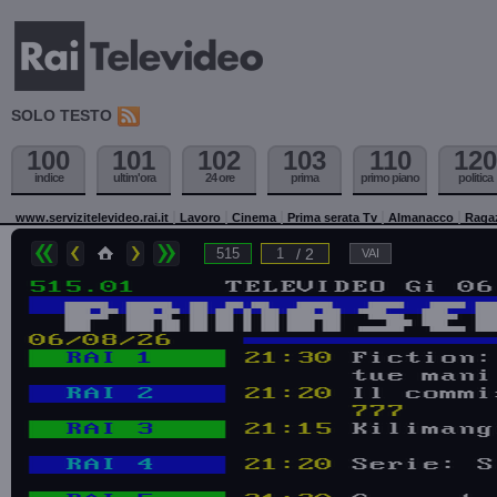
SOLO TESTO
100
101
102
103
110
120
indice
ultim'ora
24 ore
prima
primo piano
politica
www.servizitelevideo.rai.it
Lavoro
Cinema
Prima serata Tv
Almanacco
Raga
/ 2