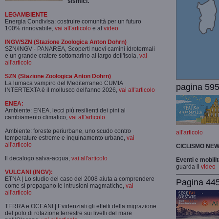
sismici.
LEGAMBIENTE
Energia Condivisa: costruire comunità per un futuro
100% rinnovabile,
vai all'articolo
e al
video
INGV/SZN (Stazione Zoologica Anton Dohrn)
SZN/INGV - PANAREA, Scoperti nuovi camini idrotermali
e un grande cratere sottomarino al largo dell'isola,
vai
all'articolo
SZN (Stazione Zoologica Anton Dohrn)
La lumaca vampiro del Mediterraneo CUMIA
pagina 595
INTERTEXTA è il mollusco dell'anno 2026,
vai all'articolo
ENEA:
Ambiente: ENEA, lecci più resilienti dei pini al
cambiamento climatico,
vai all'articolo
Ambiente: foreste periurbane, uno scudo contro
all'articolo
temperature estreme e inquinamento urbano,
vai
all'articolo
CICLISMO
NEW
Il decalogo salva-acqua,
vai all'articolo
Eventi e mobili
guarda il
video
VULCANI (INGV):
ETNA | Lo studio del caso del 2008 aiuta a comprendere
Pagina 445-
come si propagano le intrusioni magmatiche,
vai
all'articolo
TERRA e OCEANI | Evidenziati gli effetti della migrazione
del polo di rotazione terrestre sui livelli del mare