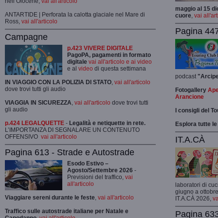
nell’Olocene,
vai all'articolo
maggio al 15 di
ANTARTIDE | Perforata la calotta glaciale nel Mare di
cuore
,
vai all'ar
Ross,
vai all'articolo
Pagina 447
Campagne
p.423 VIVERE DIGITALE
PagoPA, pagamenti in formato
digitale
vai all'articolo e ai video
e al
video
di questa settimana
podcast
"Arcip
IN VIAGGIO CON LA POLIZIA DI STATO
,
vai all'articolo
dove trovi tutti gli audio
Fotogallery
Ape
Arancione
VIAGGIA IN SICUREZZA
,
vai all'articolo
dove trovi tutti
gli audio
I consigli del T
p.424 LEGALQUETTE
-
Legalità e netiquette in rete.
Esplora tutte le
L’IMPORTANZA DI SEGNALARE UN CONTENUTO
OFFENSIVO
vai all'articolo
IT.A.CÀ
Pagina 613 - Strade e Autostrade
Esodo Estivo –
Agosto/Settembre 2026
-
Previsioni del traffico,
vai
all'articolo
laboratori di cuc
giugno a ottobre
Viaggiare sereni durante le feste
,
vai all'articolo
IT.A.CÀ 2026,
va
Traffico sulle autostrade italiane per Natale e
Pagina 633