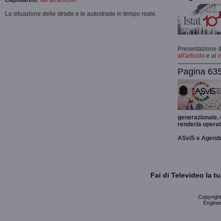
Capodanno
,
vai all'articolo
La situazione delle strade e le autostrade in tempo reale.
Presentazione de
all'articolo
e al
v
Pagina 635
generazionale,
renderla operat
ASviS e Agend
Fai di Televideo la 
Copyright 
Enginee