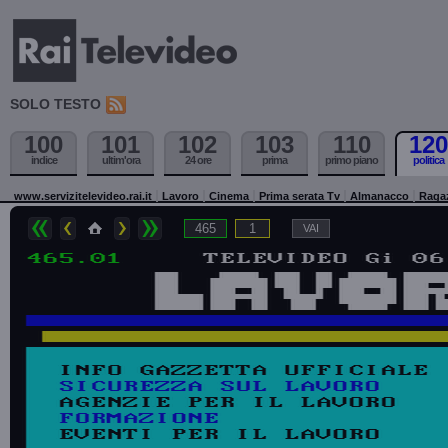
SOLO TESTO
100
101
102
103
110
120
indice
ultim'ora
24 ore
prima
primo piano
politica
www.servizitelevideo.rai.it
Lavoro
Cinema
Prima serata Tv
Almanacco
Raga