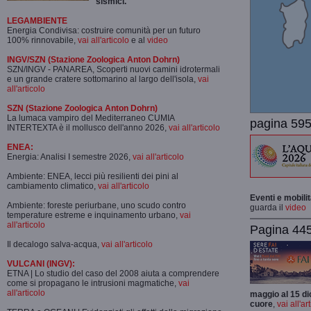
sismici.
LEGAMBIENTE
Energia Condivisa: costruire comunità per un futuro
100% rinnovabile,
vai all'articolo
e al
video
INGV/SZN (Stazione Zoologica Anton Dohrn)
SZN/INGV - PANAREA, Scoperti nuovi camini idrotermali
e un grande cratere sottomarino al largo dell'isola,
vai
all'articolo
SZN (Stazione Zoologica Anton Dohrn)
La lumaca vampiro del Mediterraneo CUMIA
pagina 595
INTERTEXTA è il mollusco dell'anno 2026,
vai all'articolo
ENEA:
Energia: Analisi I semestre 2026,
vai all'articolo
Ambiente: ENEA, lecci più resilienti dei pini al
cambiamento climatico,
vai all'articolo
Eventi e mobili
Ambiente: foreste periurbane, uno scudo contro
guarda il
video
temperature estreme e inquinamento urbano,
vai
all'articolo
Pagina 445-
Il decalogo salva-acqua,
vai all'articolo
VULCANI (INGV):
ETNA | Lo studio del caso del 2008 aiuta a comprendere
come si propagano le intrusioni magmatiche,
vai
all'articolo
maggio al 15 di
cuore
,
vai all'ar