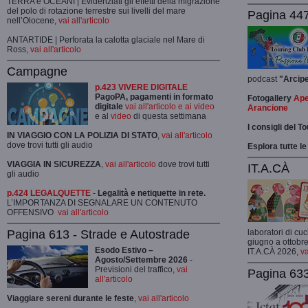
TERRA e OCEANI | Evidenziati gli effetti della migrazione
del polo di rotazione terrestre sui livelli del mare
Pagina 447
nell’Olocene,
vai all'articolo
ANTARTIDE | Perforata la calotta glaciale nel Mare di
Ross,
vai all'articolo
Campagne
podcast
"Arcip
p.423 VIVERE DIGITALE
PagoPA, pagamenti in formato
Fotogallery
Ape
digitale
vai all'articolo e ai video
Arancione
e al
video
di questa settimana
I consigli del T
IN VIAGGIO CON LA POLIZIA DI STATO
,
vai all'articolo
dove trovi tutti gli audio
Esplora tutte le
VIAGGIA IN SICUREZZA
,
vai all'articolo
dove trovi tutti
IT.A.CÀ
gli audio
p.424 LEGALQUETTE
-
Legalità e netiquette in rete.
L’IMPORTANZA DI SEGNALARE UN CONTENUTO
OFFENSIVO
vai all'articolo
Pagina 613 - Strade e Autostrade
laboratori di cuc
giugno a ottobre
Esodo Estivo –
IT.A.CÀ 2026,
va
Agosto/Settembre 2026
-
Previsioni del traffico,
vai
Pagina 633
all'articolo
Viaggiare sereni durante le feste
,
vai all'articolo