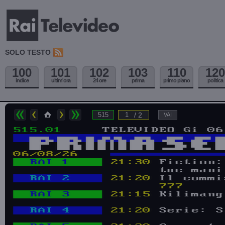
SOLO TESTO
100
101
102
103
110
120
indice
ultim'ora
24 ore
prima
primo piano
politica
/ 2