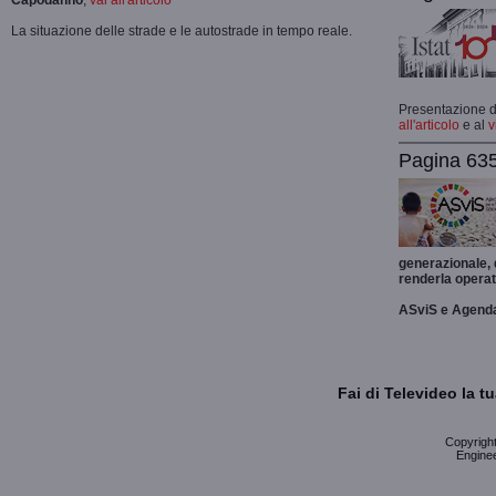
Capodanno
,
vai all'articolo
La situazione delle strade e le autostrade in tempo reale.
Presentazione de
all'articolo
e al
v
Pagina 635
generazionale,
renderla operat
ASviS e Agend
Fai di Televideo la 
Copyright 
Enginee