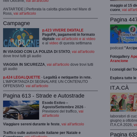
nell’Olocene,
vai all'articolo
maggio al 15 di
ANTARTIDE | Perforata la calotta glaciale nel Mare di
cuore
,
vai all'ar
Ross,
vai all'articolo
Pagina 447
Campagne
p.423 VIVERE DIGITALE
PagoPA, pagamenti in formato
digitale
vai all'articolo e ai video
e al
video
di questa settimana
podcast
"Arcip
IN VIAGGIO CON LA POLIZIA DI STATO
,
vai all'articolo
dove trovi tutti gli audio
Fotogallery
Ape
Arancione
VIAGGIA IN SICUREZZA
,
vai all'articolo
dove trovi tutti
gli audio
I consigli del T
p.424 LEGALQUETTE
-
Legalità e netiquette in rete.
Esplora tutte le
L’IMPORTANZA DI SEGNALARE UN CONTENUTO
OFFENSIVO
vai all'articolo
IT.A.CÀ
Pagina 613 - Strade e Autostrade
Esodo Estivo –
Agosto/Settembre 2026
-
Previsioni del traffico,
vai
all'articolo
laboratori di cuc
giugno a ottobre
Viaggiare sereni durante le feste
,
vai all'articolo
IT.A.CÀ 2026,
va
Traffico sulle autostrade italiane per Natale e
Pagina 633