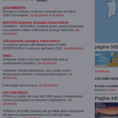
sismici.
LEGAMBIENTE
Energia Condivisa: costruire comunità per un futuro
100% rinnovabile,
vai all'articolo
e al
video
INGV/SZN (Stazione Zoologica Anton Dohrn)
SZN/INGV - PANAREA, Scoperti nuovi camini idrotermali
e un grande cratere sottomarino al largo dell'isola,
vai
all'articolo
SZN (Stazione Zoologica Anton Dohrn)
La lumaca vampiro del Mediterraneo CUMIA
pagina 595
INTERTEXTA è il mollusco dell'anno 2026,
vai all'articolo
ENEA:
Ambiente: ENEA, lecci più resilienti dei pini al
cambiamento climatico,
vai all'articolo
Ambiente: foreste periurbane, uno scudo contro
all'articolo
temperature estreme e inquinamento urbano,
vai
all'articolo
CICLISMO
NEW
Il decalogo salva-acqua,
vai all'articolo
Eventi e mobili
guarda il
video
VULCANI (INGV):
ETNA | Lo studio del caso del 2008 aiuta a comprendere
Pagina 445-
come si propagano le intrusioni magmatiche,
vai
all'articolo
TERRA e OCEANI | Evidenziati gli effetti della migrazione
del polo di rotazione terrestre sui livelli del mare