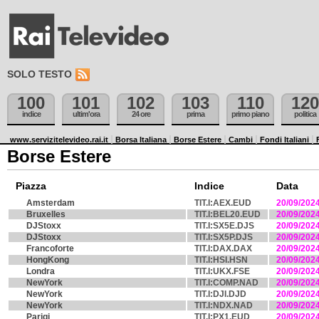
SOLO TESTO
100
101
102
103
110
120
indice
ultim'ora
24 ore
prima
primo piano
politica
www.servizitelevideo.rai.it
Borsa Italiana
Borse Estere
Cambi
Fondi Italiani
Borse Estere
Piazza
Indice
Data
Amsterdam
TIT.I:AEX.EUD
20/09/202
Bruxelles
TIT.I:BEL20.EUD
20/09/202
DJStoxx
TIT.I:SX5E.DJS
20/09/202
DJStoxx
TIT.I:SX5P.DJS
20/09/202
Francoforte
TIT.I:DAX.DAX
20/09/202
HongKong
TIT.I:HSI.HSN
20/09/202
Londra
TIT.I:UKX.FSE
20/09/202
NewYork
TIT.I:COMP.NAD
20/09/202
NewYork
TIT.I:DJI.DJD
20/09/202
NewYork
TIT.I:NDX.NAD
20/09/202
Parigi
TIT.I:PX1.EUD
20/09/202