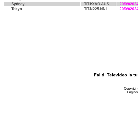
Sydney
TIT.I:XAO.AUS
20/09/202
Tokyo
TIT.N225.NNI
20/09/202
Fai di Televideo la 
Copyright 
Enginee