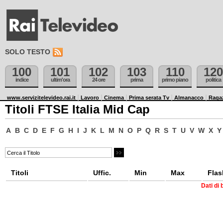
SOLO TESTO
100
101
102
103
110
120
indice
ultim'ora
24 ore
prima
primo piano
politica
www.servizitelevideo.rai.it
Lavoro
Cinema
Prima serata Tv
Almanacco
Raga
Titoli FTSE Italia Mid Cap
A
B
C
D
E
F
G
H
I
J
K
L
M
N
O
P
Q
R
S
T
U
V
W
X
Y
Titoli
Uffic.
Min
Max
Flas
Dati di 