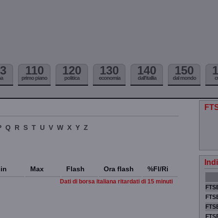
3
110
120
130
140
150
ma
primo piano
politica
economia
dall'itallia
dal mondo
c
FT
P
Q
R
S
T
U
V
W
X
Y
Z
Ind
in
Max
Flash
Ora flash
%Fl/Ri
Dati di borsa italiana ritardati di 15 minuti
FTSE
FTSE
FTSE
FTS