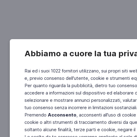
Abbiamo a cuore la tua priv
Rai ed i suoi 1022 fornitori utilizzano, sui propri siti we
e, previo consenso dell'utente, cookie e strumenti equ
Per quanto riguarda la pubblicità, dietro tuo consenso, 
accedere a informazioni sul dispositivo ed elaborare dati
selezionare e mostrare annunci personalizzati, valutar
tuo consenso senza incorrere in limitazioni sostanziali
Premendo
Acconsento
, acconsenti all'uso di cookie
cookie o altri strumenti di tracciamento diversi da quel
soltanto alcune finalità, terze parti e cookie, negare
Le scelte da te espresse verranno applicate al solo dis