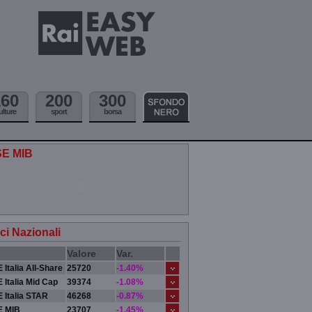
160
200
300
ulture
sport
borsa
SE MIB
ici Nazionali
Valore
Var.
 Italia All-Share
25720
-1.40%
 Italia Mid Cap
39374
-1.08%
 Italia STAR
46268
-0.87%
E MIB
23707
-1.45%