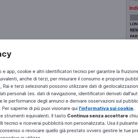
Indi
LON
NEW
PAR
TOK
acy
b e app, cookie e altri identificatori tecnici per garantire la fruizion
Fai di Televideo la tua Home Page
Chi Siamo
Scrivici
ivalenti, anche di terzi, per misurare il consumo e proporre pubbli
Rai e terzi selezionati possono utilizzare dati di geolocalizzazione,
Copyright © 2011 Rai - Tutti i diritti riservati
Engineered by RAI - Reti e Piattaforme
 personali (es. dati di navigazione, identificatori derivati dall'auten
e le performance degli annunci e derivare osservazioni sul pubblico
. Per saperne di più puoi visionare qui
l'informativa sui cookie
.
 e strumenti equivalenti. Il tasto
Continua senza accettare
chiu
li tecnici e riceverai pubblicità non personalizzata. Usa il pulsant
 il consenso o revocare quello già prestato ovvero gestire le tue p
positivo in utilizzo.