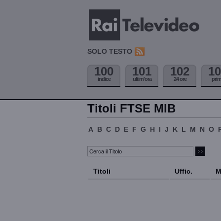
SOLO TESTO
100
101
102
10
indice
ultim'ora
24 ore
pri
Titoli FTSE MIB
A
B
C
D
E
F
G
H
I
J
K
L
M
N
O
Titoli
Uffic.
M