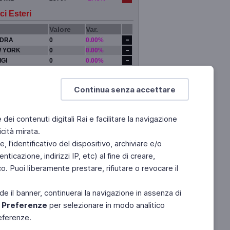
ci Esteri
Valore
Var.
DRA
0
0.00%
 YORK
0
0.00%
IGI
0
0.00%
YO
0
0.00%
Continua senza accettare
e dei contenuti digitali Rai e facilitare la navigazione
cità mirata.
 l'identificativo del dispositivo, archiviare e/o
ticazione, indirizzi IP, etc) al fine di creare,
. Puoi liberamente prestare, rifiutare o revocare il
de il banner, continuerai la navigazione in assenza di
e
Preferenze
per selezionare in modo analitico
referenze.