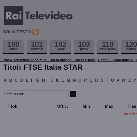
SOLO TESTO
100
101
102
103
110
120
indice
ultim'ora
24 ore
prima
primo piano
politica
www.servizitelevideo.rai.it
Borsa Italiana
Borse Estere
Cambi
Fondi Italiani
Titoli FTSE Italia STAR
A
B
C
D
E
F
G
H
I
J
K
L
M
N
O
P
Q
R
S
T
U
V
W
X
Y
Titoli
Uffic.
Min
Max
Flas
Dati di 