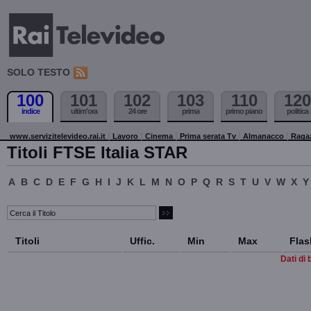
SOLO TESTO
100
101
102
103
110
120
indice
ultim'ora
24 ore
prima
primo piano
politica
www.servizitelevideo.rai.it
Lavoro
Cinema
Prima serata Tv
Almanacco
Raga
Titoli FTSE Italia STAR
A
B
C
D
E
F
G
H
I
J
K
L
M
N
O
P
Q
R
S
T
U
V
W
X
Y
Titoli
Uffic.
Min
Max
Flas
Dati di 