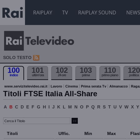
RAIPLAY
TV
RAIPLAY SOUND
NEW
SOLO TESTO
100
101
102
103
110
120
indice
ultim'ora
24 ore
prima
primo piano
politica
www.servizitelevideo.rai.it
Lavoro
Cinema
Prima serata Tv
Almanacco
Raga
Titoli FTSE Italia All-Share
A
B
C
D
E
F
G
H
I
J
K
L
M
N
O
P
Q
R
S
T
U
V
W
X
Y
Titoli
Uffic.
Min
Max
Flas