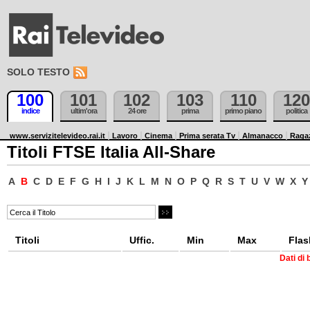
SOLO TESTO
100
101
102
103
110
120
indice
ultim'ora
24 ore
prima
primo piano
politica
www.servizitelevideo.rai.it
Lavoro
Cinema
Prima serata Tv
Almanacco
Raga
Titoli FTSE Italia All-Share
A
B
C
D
E
F
G
H
I
J
K
L
M
N
O
P
Q
R
S
T
U
V
W
X
Y
Titoli
Uffic.
Min
Max
Flas
Dati di 