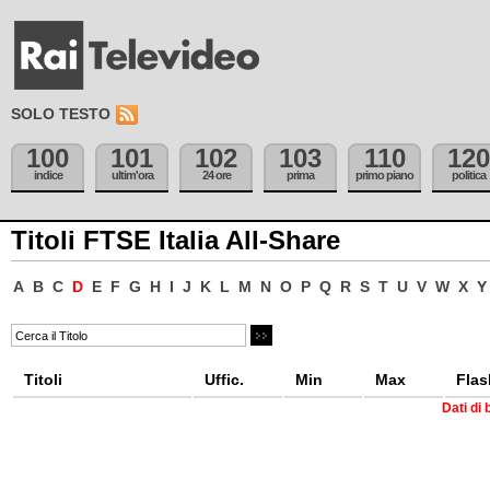
SOLO TESTO
100
101
102
103
110
120
indice
ultim'ora
24 ore
prima
primo piano
politica
Titoli FTSE Italia All-Share
A
B
C
D
E
F
G
H
I
J
K
L
M
N
O
P
Q
R
S
T
U
V
W
X
Y
Titoli
Uffic.
Min
Max
Flas
Dati di 