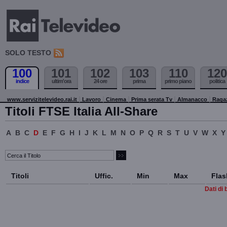
SOLO TESTO
100
101
102
103
110
120
indice
ultim'ora
24 ore
prima
primo piano
politica
www.servizitelevideo.rai.it
Lavoro
Cinema
Prima serata Tv
Almanacco
Raga
Titoli FTSE Italia All-Share
A
B
C
D
E
F
G
H
I
J
K
L
M
N
O
P
Q
R
S
T
U
V
W
X
Y
Titoli
Uffic.
Min
Max
Flas
Dati di 