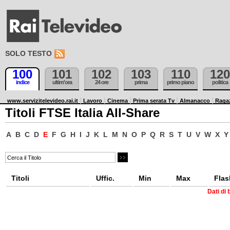
SOLO TESTO
100
101
102
103
110
120
indice
ultim'ora
24 ore
prima
primo piano
politica
www.servizitelevideo.rai.it
Lavoro
Cinema
Prima serata Tv
Almanacco
Raga
Titoli FTSE Italia All-Share
A
B
C
D
E
F
G
H
I
J
K
L
M
N
O
P
Q
R
S
T
U
V
W
X
Y
Titoli
Uffic.
Min
Max
Flas
Dati di 