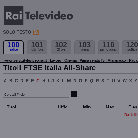
SOLO TESTO
100
101
102
103
110
120
indice
ultim'ora
24 ore
prima
primo piano
politica
www.servizitelevideo.rai.it
Lavoro
Cinema
Prima serata Tv
Almanacco
Raga
Titoli FTSE Italia All-Share
A
B
C
D
E
F
G
H
I
J
K
L
M
N
O
P
Q
R
S
T
U
V
W
X
Y
Titoli
Uffic.
Min
Max
Flas
Dati di 