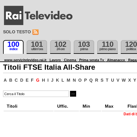
SOLO TESTO
100
101
102
103
110
120
indice
ultim'ora
24 ore
prima
primo piano
politica
www.servizitelevideo.rai.it
Lavoro
Cinema
Prima serata Tv
Almanacco
Raga
Titoli FTSE Italia All-Share
A
B
C
D
E
F
G
H
I
J
K
L
M
N
O
P
Q
R
S
T
U
V
W
X
Y
Titoli
Uffic.
Min
Max
Flas
Dati di 