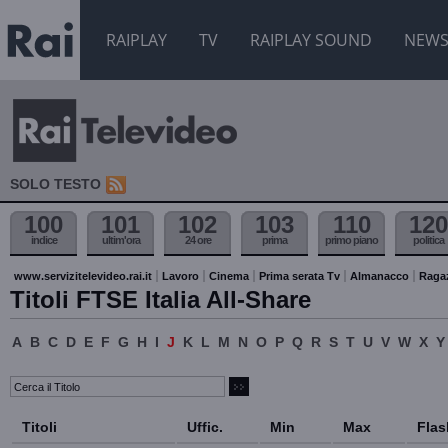
RAIPLAY
TV
RAIPLAY SOUND
NEW
SOLO TESTO
100
101
102
103
110
120
indice
ultim'ora
24 ore
prima
primo piano
politica
www.servizitelevideo.rai.it
Lavoro
Cinema
Prima serata Tv
Almanacco
Raga
Titoli FTSE Italia All-Share
A
B
C
D
E
F
G
H
I
J
K
L
M
N
O
P
Q
R
S
T
U
V
W
X
Y
Titoli
Uffic.
Min
Max
Flas