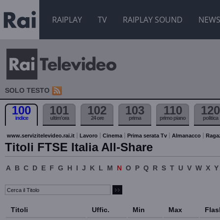
RAIPLAY
TV
RAIPLAY SOUND
NEW
SOLO TESTO
100
101
102
103
110
120
indice
ultim'ora
24 ore
prima
primo piano
politica
www.servizitelevideo.rai.it
Lavoro
Cinema
Prima serata Tv
Almanacco
Raga
Titoli FTSE Italia All-Share
A
B
C
D
E
F
G
H
I
J
K
L
M
N
O
P
Q
R
S
T
U
V
W
X
Y
Titoli
Uffic.
Min
Max
Flas