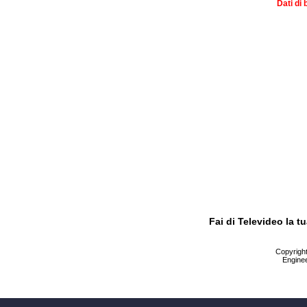
Dati di 
Fai di Televideo la 
Copyright 
Enginee