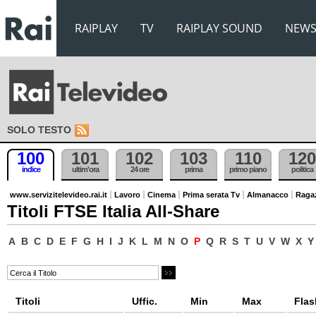
RAIPLAY
TV
RAIPLAY SOUND
NEW
SOLO TESTO
100
101
102
103
110
120
indice
ultim'ora
24 ore
prima
primo piano
politica
www.servizitelevideo.rai.it
Lavoro
Cinema
Prima serata Tv
Almanacco
Raga
Titoli FTSE Italia All-Share
A
B
C
D
E
F
G
H
I
J
K
L
M
N
O
P
Q
R
S
T
U
V
W
X
Y
Titoli
Uffic.
Min
Max
Flas