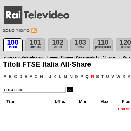
SOLO TESTO
100
101
102
103
110
120
indice
ultim'ora
24 ore
prima
primo piano
politica
www.servizitelevideo.rai.it
Lavoro
Cinema
Prima serata Tv
Almanacco
Raga
Titoli FTSE Italia All-Share
A
B
C
D
E
F
G
H
I
J
K
L
M
N
O
P
Q
R
S
T
U
V
W
X
Y
Titoli
Uffic.
Min
Max
Flas
Dati di 