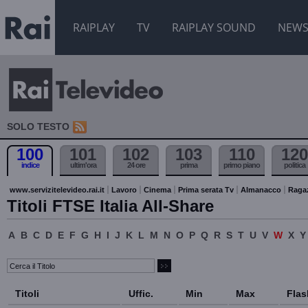
RAIPLAY
TV
RAIPLAY SOUND
NEW
SOLO TESTO
100
101
102
103
110
120
indice
ultim'ora
24 ore
prima
primo piano
politica
www.servizitelevideo.rai.it
Lavoro
Cinema
Prima serata Tv
Almanacco
Raga
Titoli FTSE Italia All-Share
A
B
C
D
E
F
G
H
I
J
K
L
M
N
O
P
Q
R
S
T
U
V
W
X
Y
Titoli
Uffic.
Min
Max
Flas