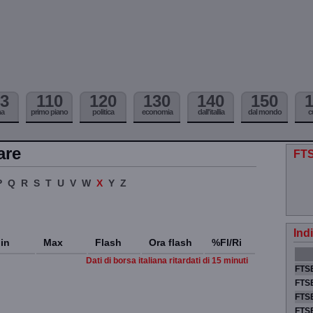
3
110
120
130
140
150
ma
primo piano
politica
economia
dall'itallia
dal mondo
c
are
FTS
P
Q
R
S
T
U
V
W
X
Y
Z
Ind
in
Max
Flash
Ora flash
%Fl/Ri
Dati di borsa italiana ritardati di 15 minuti
FTSE
FTSE
FTSE
FTS