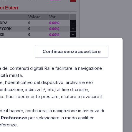
ci Esteri
Valore
Var.
DRA
0
0.00%
 YORK
0
0.00%
IGI
0
0.00%
YO
0
0.00%
Continua senza accettare
e dei contenuti digitali Rai e facilitare la navigazione
cità mirata.
 l'identificativo del dispositivo, archiviare e/o
ticazione, indirizzi IP, etc) al fine di creare,
. Puoi liberamente prestare, rifiutare o revocare il
de il banner, continuerai la navigazione in assenza di
e
Preferenze
per selezionare in modo analitico
referenze.