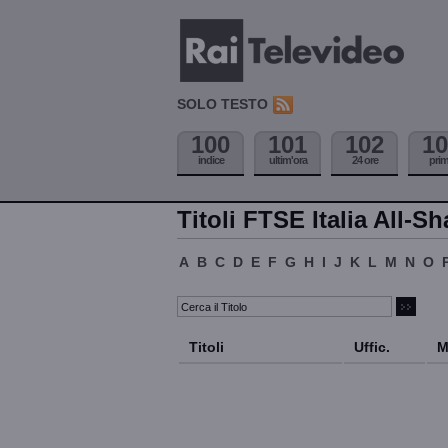
SOLO TESTO
100
101
102
10
indice
ultim'ora
24 ore
pri
Titoli FTSE Italia All-Sh
A
B
C
D
E
F
G
H
I
J
K
L
M
N
O
Titoli
Uffic.
M