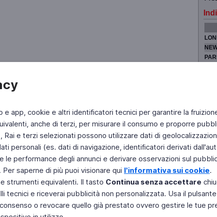
Indi
LON
NEW
PAR
TOK
acy
b e app, cookie e altri identificatori tecnici per garantire la fruizion
Fai di Televideo la tua Home Page
Chi Siamo
Scrivici
ivalenti, anche di terzi, per misurare il consumo e proporre pubbli
Rai e terzi selezionati possono utilizzare dati di geolocalizzazione,
Copyright © 2011 Rai - Tutti i diritti riservati
Engineered by RAI - Reti e Piattaforme
 personali (es. dati di navigazione, identificatori derivati dall'auten
e le performance degli annunci e derivare osservazioni sul pubblico
. Per saperne di più puoi visionare qui
l'informativa sui cookie
.
 e strumenti equivalenti. Il tasto
Continua senza accettare
chiu
li tecnici e riceverai pubblicità non personalizzata. Usa il pulsant
 il consenso o revocare quello già prestato ovvero gestire le tue p
positivo in utilizzo.