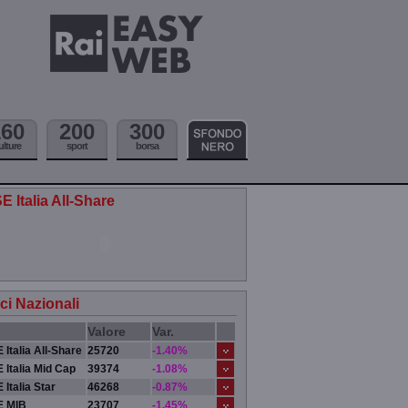
160
200
300
ulture
sport
borsa
E Italia All-Share
ici Nazionali
Valore
Var.
 Italia All-Share
25720
-1.40%
 Italia Mid Cap
39374
-1.08%
 Italia Star
46268
-0.87%
E MIB
23707
-1.45%