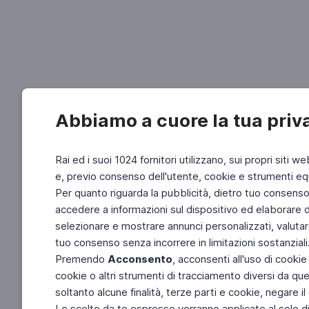
Abbiamo a cuore la tua priv
Rai ed i suoi 1024 fornitori utilizzano, sui propri siti we
e, previo consenso dell'utente, cookie e strumenti equ
Per quanto riguarda la pubblicità, dietro tuo consenso, 
accedere a informazioni sul dispositivo ed elaborare dati
selezionare e mostrare annunci personalizzati, valutar
tuo consenso senza incorrere in limitazioni sostanziali
Premendo
Acconsento
, acconsenti all'uso di cookie
cookie o altri strumenti di tracciamento diversi da quel
soltanto alcune finalità, terze parti e cookie, negare
Le scelte da te espresse verranno applicate al solo dis