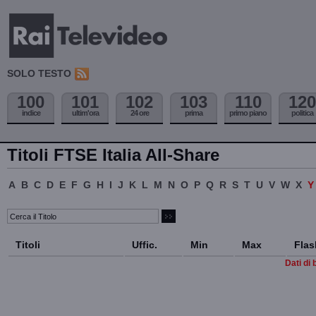
SOLO TESTO
100
101
102
103
110
120
indice
ultim'ora
24 ore
prima
primo piano
politica
Titoli FTSE Italia All-Share
A
B
C
D
E
F
G
H
I
J
K
L
M
N
O
P
Q
R
S
T
U
V
W
X
Titoli
Uffic.
Min
Max
Flas
Dati di 