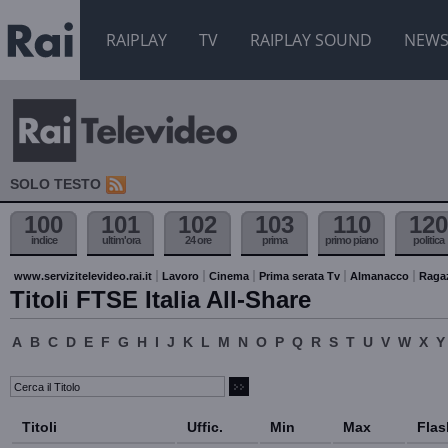
RAIPLAY
TV
RAIPLAY SOUND
NEW
SOLO TESTO
100
101
102
103
110
120
indice
ultim'ora
24 ore
prima
primo piano
politica
www.servizitelevideo.rai.it
Lavoro
Cinema
Prima serata Tv
Almanacco
Raga
Titoli FTSE Italia All-Share
A
B
C
D
E
F
G
H
I
J
K
L
M
N
O
P
Q
R
S
T
U
V
W
X
Y
Titoli
Uffic.
Min
Max
Flas