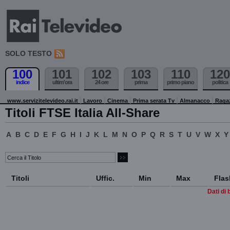
SOLO TESTO
100
101
102
103
110
120
indice
ultim'ora
24 ore
prima
primo piano
politica
www.servizitelevideo.rai.it
Lavoro
Cinema
Prima serata Tv
Almanacco
Raga
Titoli FTSE Italia All-Share
A
B
C
D
E
F
G
H
I
J
K
L
M
N
O
P
Q
R
S
T
U
V
W
X
Y
Titoli
Uffic.
Min
Max
Flas
Dati di 