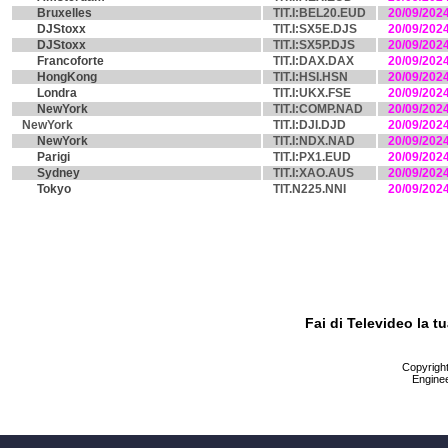
Bruxelles
TIT.I:BEL20.EUD
20/09/202
DJStoxx
TIT.I:SX5E.DJS
20/09/202
DJStoxx
TIT.I:SX5P.DJS
20/09/202
Francoforte
TIT.I:DAX.DAX
20/09/202
HongKong
TIT.I:HSI.HSN
20/09/202
Londra
TIT.I:UKX.FSE
20/09/202
NewYork
TIT.I:COMP.NAD
20/09/202
NewYork
TIT.I:DJI.DJD
20/09/202
NewYork
TIT.I:NDX.NAD
20/09/202
Parigi
TIT.I:PX1.EUD
20/09/202
Sydney
TIT.I:XAO.AUS
20/09/202
Tokyo
TIT.N225.NNI
20/09/202
Fai di Televideo la 
Copyright 
Enginee