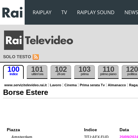
RAIPLAY
TV
RAIPLAY SOUND
NEW
SOLO TESTO
100
101
102
103
110
120
indice
ultim'ora
24 ore
prima
primo piano
politica
www.servizitelevideo.rai.it
Lavoro
Cinema
Prima serata Tv
Almanacco
Raga
Borse Estere
Piazza
Indice
Data
Amsterdam
TIT.I:AEX.EUD
20/09/202