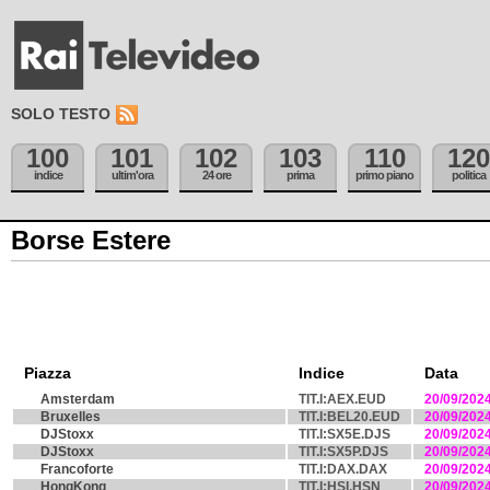
SOLO TESTO
100
101
102
103
110
120
indice
ultim'ora
24 ore
prima
primo piano
politica
Borse Estere
Piazza
Indice
Data
Amsterdam
TIT.I:AEX.EUD
20/09/202
Bruxelles
TIT.I:BEL20.EUD
20/09/202
DJStoxx
TIT.I:SX5E.DJS
20/09/202
DJStoxx
TIT.I:SX5P.DJS
20/09/202
Francoforte
TIT.I:DAX.DAX
20/09/202
HongKong
TIT.I:HSI.HSN
20/09/202