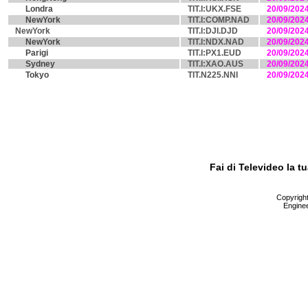
Londra
TIT.I:UKX.FSE
20/09/202
NewYork
TIT.I:COMP.NAD
20/09/202
NewYork
TIT.I:DJI.DJD
20/09/202
NewYork
TIT.I:NDX.NAD
20/09/202
Parigi
TIT.I:PX1.EUD
20/09/202
Sydney
TIT.I:XAO.AUS
20/09/202
Tokyo
TIT.N225.NNI
20/09/202
Fai di Televideo la 
Copyright 
Enginee