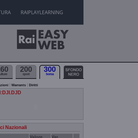
TURA
RAIPLAYLEARNING
160
200
300
ulture
sport
borsa
zioni
Warrants
Diritti
.I:DJI.DJD
ici Nazionali
Valore
Var.