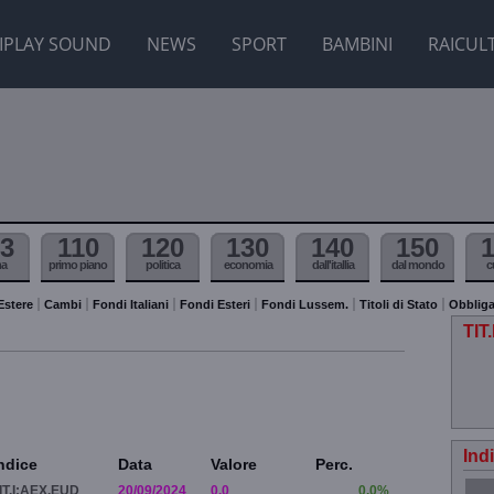
IPLAY SOUND
NEWS
SPORT
BAMBINI
RAICUL
3
110
120
130
140
150
ma
primo piano
politica
economia
dall'itallia
dal mondo
c
Estere
Cambi
Fondi Italiani
Fondi Esteri
Fondi Lussem.
Titoli di Stato
Obbliga
TIT
Ind
ndice
Data
Valore
Perc.
IT.I:AEX.EUD
20/09/2024
0.0
0.0%