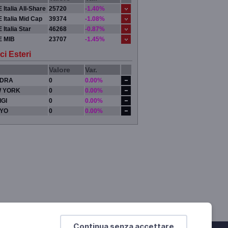
 Italia All-Share
25720
-1.40%
 Italia Mid Cap
39374
-1.08%
 Italia Star
46268
-0.87%
E MIB
23707
-1.45%
ci Esteri
Valore
Var.
DRA
0
0.00%
 YORK
0
0.00%
IGI
0
0.00%
YO
0
0.00%
Continua senza accettare