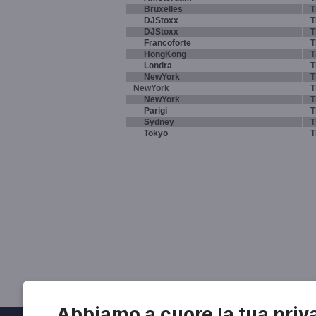
Bruxelles
T
DJStoxx
T
DJStoxx
T
Francoforte
T
HongKong
T
Londra
T
NewYork
T
NewYork
T
NewYork
T
Parigi
T
Sydney
T
Tokyo
T
Abbiamo a cuore la tua priv