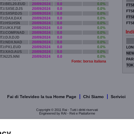
IT.I:BEL20.EUD
20/09/2024
0.0
0.0%
FTSE
IT.I:SX5E.DJS
20/09/2024
0.0
0.0%
FTSE
IT.I:SX5P.DJS
20/09/2024
0.0
0.0%
FTSE
IT.I:DAX.DAX
20/09/2024
0.0
0.0%
IT.I:HSI.HSN
20/09/2024
0.0
0.0%
FTS
IT.I:UKX.FSE
20/09/2024
0.0
0.0%
Indi
IT.I:COMP.NAD
20/09/2024
0.0
0.0%
IT.I:DJI.DJD
20/09/2024
0.0
0.0%
IT.I:NDX.NAD
20/09/2024
0.0
0.0%
IT.I:PX1.EUD
20/09/2024
0.0
0.0%
LON
IT.I:XAO.AUS
20/09/2024
0.0
0.0%
NEW
IT.N225.NNI
20/09/2024
0.0
0.0%
PAR
Fonte: borsa italiana
TOK
Fai di Televideo la tua Home Page
Chi Siamo
Scrivici
Copyright © 2011 Rai - Tutti i diritti riservati
Engineered by RAI - Reti e Piattaforme
acy