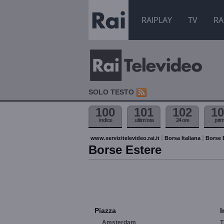
RAIPLAY
TV
RA
SOLO TESTO
100
101
102
10
indice
ultim'ora
24 ore
pri
www.servizitelevideo.rai.it
Borsa Italiana
Borse 
Borse Estere
Piazza
I
Amsterdam
T