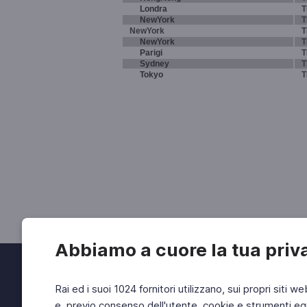
Londra
T
NewYork
T
NewYork
T
NewYork
T
Parigi
T
Sydney
T
Tokyo
T
Abbiamo a cuore la tua priv
Rai ed i suoi 1024 fornitori utilizzano, sui propri siti we
e, previo consenso dell'utente, cookie e strumenti equ