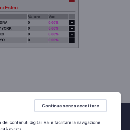
ci Esteri
Valore
Var.
DRA
0
0.00%
 YORK
0
0.00%
IGI
0
0.00%
YO
0
0.00%
Continua senza accettare
e dei contenuti digitali Rai e facilitare la navigazione
cità mirata.