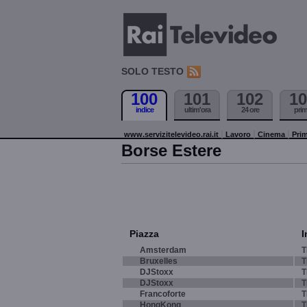
SOLO TESTO
100
101
102
10
indice
ultim'ora
24 ore
pri
www.servizitelevideo.rai.it
Lavoro
Cinema
Prim
Borse Estere
Piazza
I
Amsterdam
T
Bruxelles
T
DJStoxx
T
DJStoxx
T
Francoforte
T
HongKong
T