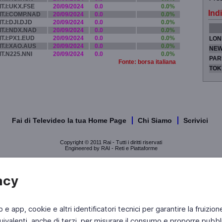
IT.I:UKX.FSE
20/09/2024
0.0
0.0%
Indi
IT.I:COMP.NAD
20/09/2024
0.0
0.0%
IT.I:DJI.DJD
20/09/2024
0.0
0.0%
IT.I:NDX.NAD
20/09/2024
0.0
0.0%
IT.I:PX1.EUD
20/09/2024
0.0
0.0%
LON
IT.I:XAO.AUS
20/09/2024
0.0
0.0%
NEW
IT.N225.NNI
20/09/2024
0.0
0.0%
PAR
Fonte: borsa italiana
TOK
Fai di Televideo la tua Home Page
Chi Siamo
Scrivici
Copyright © 2011 Rai - Tutti i diritti riservati
Engineered by RAI - Reti e Piattaforme
acy
b e app, cookie e altri identificatori tecnici per garantire la fruizion
ivalenti, anche di terzi, per misurare il consumo e proporre pubbli