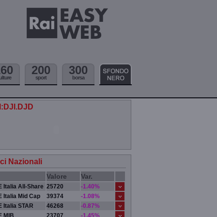
160
200
300
ulture
sport
borsa
.I:DJI.DJD
ici Nazionali
Valore
Var.
 Italia All-Share
25720
-1.40%
 Italia Mid Cap
39374
-1.08%
 Italia STAR
46268
-0.87%
E MIB
23707
-1.45%