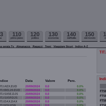
3
110
120
130
140
150
ma
primo piano
politica
economia
dall'itallia
dal mondo
c
a serata Tv
Almanacco
Ragazzi
Treni
Viaggiare Sicuri
Indice A-Z
TIT
Ind
ndice
Data
Valore
Perc.
IT.I:AEX.EUD
20/09/2024
0.0
0.0%
IT.I:BEL20.EUD
20/09/2024
0.0
0.0%
FTSE
IT.I:SX5E.DJS
20/09/2024
0.0
0.0%
FTSE
IT.I:SX5P.DJS
20/09/2024
0.0
0.0%
FTSE
IT.I:DAX.DAX
20/09/2024
0.0
0.0%
IT.I:HSI.HSN
20/09/2024
0.0
0.0%
FTS