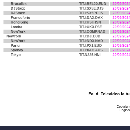
Bruxelles
TIT.I:BEL20.EUD
20/09/202
DJStoxx
TIT.I:SX5E.DJS
20/09/202
DJStoxx
TIT.I:SX5P.DJS
20/09/202
Francoforte
TIT.I:DAX.DAX
20/09/202
HongKong
TIT.I:HSI.HSN
20/09/202
Londra
TIT.I:UKX.FSE
20/09/202
NewYork
TIT.I:COMP.NAD
20/09/202
NewYork
TIT.I:DJI.DJD
20/09/202
NewYork
TIT.I:NDX.NAD
20/09/202
Parigi
TIT.I:PX1.EUD
20/09/202
Sydney
TIT.I:XAO.AUS
20/09/202
Tokyo
TIT.N225.NNI
20/09/202
Fai di Televideo la 
Copyright 
Enginee