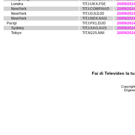
Londra
TIT.I:UKX.FSE
20/09/202
NewYork
TIT.I:COMP.NAD
20/09/202
NewYork
TIT.I:DJI.DJD
20/09/202
NewYork
TIT.I:NDX.NAD
20/09/202
Parigi
TIT.I:PX1.EUD
20/09/202
Sydney
TIT.I:XAO.AUS
20/09/202
Tokyo
TIT.N225.NNI
20/09/202
Fai di Televideo la 
Copyright 
Enginee