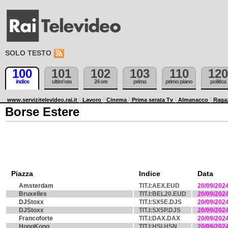
SOLO TESTO
100
101
102
103
110
120
indice
ultim'ora
24 ore
prima
primo piano
politica
www.servizitelevideo.rai.it
Lavoro
Cinema
Prima serata Tv
Almanacco
Raga
Borse Estere
Piazza
Indice
Data
Amsterdam
TIT.I:AEX.EUD
20/09/202
Bruxelles
TIT.I:BEL20.EUD
20/09/202
DJStoxx
TIT.I:SX5E.DJS
20/09/202
DJStoxx
TIT.I:SX5P.DJS
20/09/202
Francoforte
TIT.I:DAX.DAX
20/09/202
HongKong
TIT.I:HSI.HSN
20/09/202