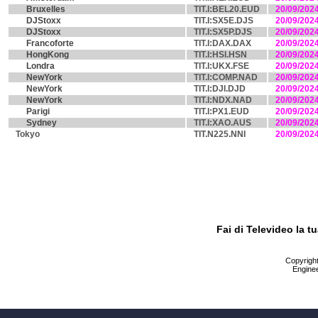
Bruxelles
TIT.I:BEL20.EUD
20/09/202
DJStoxx
TIT.I:SX5E.DJS
20/09/202
DJStoxx
TIT.I:SX5P.DJS
20/09/202
Francoforte
TIT.I:DAX.DAX
20/09/202
HongKong
TIT.I:HSI.HSN
20/09/202
Londra
TIT.I:UKX.FSE
20/09/202
NewYork
TIT.I:COMP.NAD
20/09/202
NewYork
TIT.I:DJI.DJD
20/09/202
NewYork
TIT.I:NDX.NAD
20/09/202
Parigi
TIT.I:PX1.EUD
20/09/202
Sydney
TIT.I:XAO.AUS
20/09/202
Tokyo
TIT.N225.NNI
20/09/202
Fai di Televideo la 
Copyright 
Enginee