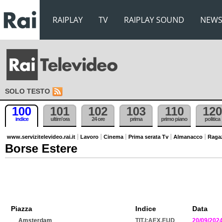
RAIPLAY
TV
RAIPLAY SOUND
NEW
SOLO TESTO
100
101
102
103
110
120
indice
ultim'ora
24 ore
prima
primo piano
politica
www.servizitelevideo.rai.it
Lavoro
Cinema
Prima serata Tv
Almanacco
Raga
Borse Estere
Piazza
Indice
Data
Amsterdam
TIT.I:AEX.EUD
20/09/202