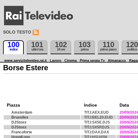
SOLO TESTO
100
101
102
103
110
120
indice
ultim'ora
24 ore
prima
primo piano
politica
www.servizitelevideo.rai.it
Lavoro
Cinema
Prima serata Tv
Almanacco
Raga
Borse Estere
Piazza
Indice
Data
Amsterdam
TIT.I:AEX.EUD
20/09/202
Bruxelles
TIT.I:BEL20.EUD
20/09/202
DJStoxx
TIT.I:SX5E.DJS
20/09/202
DJStoxx
TIT.I:SX5P.DJS
20/09/202
Francoforte
TIT.I:DAX.DAX
20/09/202
HongKong
TIT.I:HSI.HSN
20/09/202