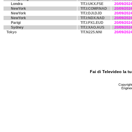
Londra
TIT.I:UKX.FSE
20/09/202
NewYork
TIT.I:COMP.NAD
20/09/202
NewYork
TIT.I:DJI.DJD
20/09/202
NewYork
TIT.I:NDX.NAD
20/09/202
Parigi
TIT.I:PX1.EUD
20/09/202
Sydney
TIT.I:XAO.AUS
20/09/202
Tokyo
TIT.N225.NNI
20/09/202
Fai di Televideo la 
Copyright 
Enginee