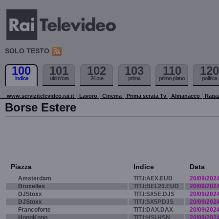
SOLO TESTO
100
101
102
103
110
120
indice
ultim'ora
24 ore
prima
primo piano
politica
www.servizitelevideo.rai.it
Lavoro
Cinema
Prima serata Tv
Almanacco
Raga
Borse Estere
Piazza
Indice
Data
Amsterdam
TIT.I:AEX.EUD
20/09/202
Bruxelles
TIT.I:BEL20.EUD
20/09/202
DJStoxx
TIT.I:SX5E.DJS
20/09/202
DJStoxx
TIT.I:SX5P.DJS
20/09/202
Francoforte
TIT.I:DAX.DAX
20/09/202
HongKong
TIT.I:HSI.HSN
20/09/202