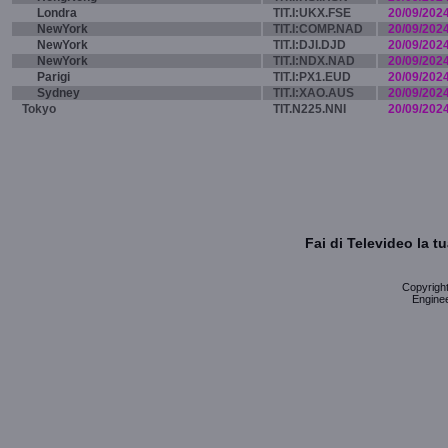
Londra
TIT.I:UKX.FSE
20/09/202
NewYork
TIT.I:COMP.NAD
20/09/202
NewYork
TIT.I:DJI.DJD
20/09/202
NewYork
TIT.I:NDX.NAD
20/09/202
Parigi
TIT.I:PX1.EUD
20/09/202
Sydney
TIT.I:XAO.AUS
20/09/202
Tokyo
TIT.N225.NNI
20/09/202
Fai di Televideo la 
Copyright 
Enginee