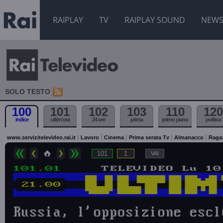
RAIPLAY
TV
RAIPLAY SOUND
NEW
SOLO TESTO
100
101
102
103
110
120
indice
ultim'ora
24 ore
prima
primo piano
politica
www.servizitelevideo.rai.it
Lavoro
Cinema
Prima serata Tv
Almanacco
Raga