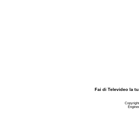
Fai di Televideo la 
Copyright 
Enginee