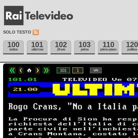
SOLO TESTO
100
101
102
103
110
120
indice
ultim'ora
24 ore
prima
primo piano
politica